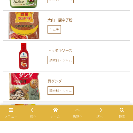
大山 唐辛子粉
キムチ
トッポキソース
調味料・ジャム
貝ダシダ
調味料・ジャム
ニューシュガー
メニュー
前へ
ホーム
先頭へ
次へ
検索
調味料・ジャム