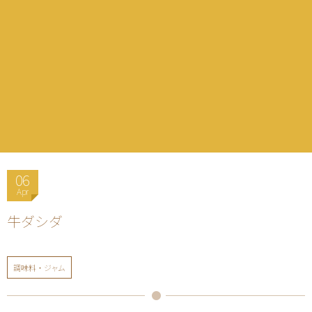
06
Apr
牛ダシダ
調味料・ジャム