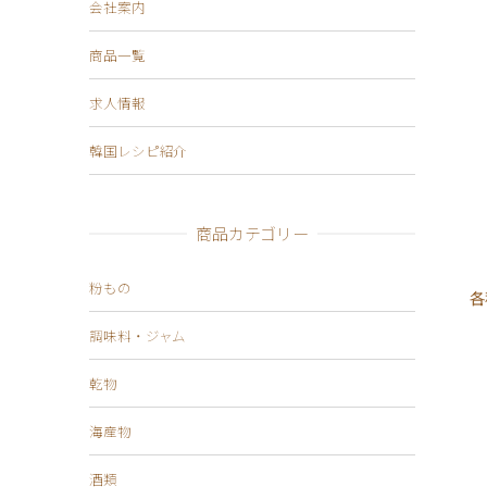
会社案内
商品一覧
求人情報
韓国レシピ紹介
商品カテゴリー
粉もの
各
調味料・ジャム
乾物
海産物
酒類