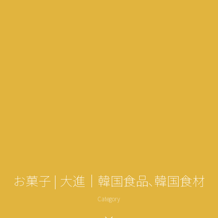
お菓子 | 大進｜韓国食品､韓国食材
Category