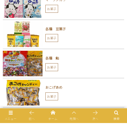
お菓子
各種 豆菓子
お菓子
各種 飴
お菓子
おこげあめ
お菓子
ハニーバターチップ
メニュー
前へ
ホーム
先頭へ
次へ
検索
お菓子