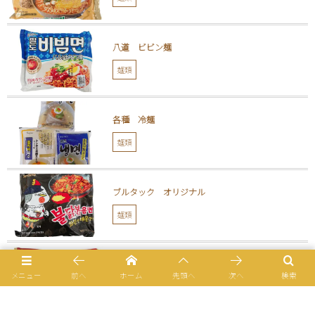
八道 ビビン麺
麺類
各種 冷麺
麺類
ブルタック オリジナル
麺類
農心 四川チャパゲティ
メニュー
前へ
ホーム
先頭へ
次へ
検索
麺類