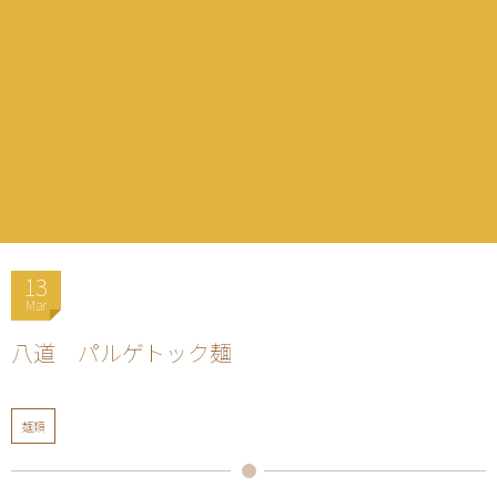
13
Mar
八道 パルゲトック麺
麺類