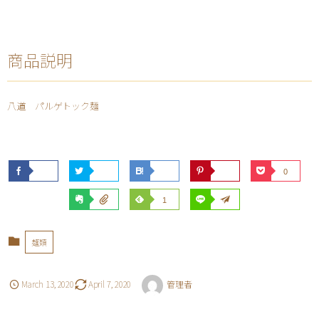
商品説明
八道 パルゲトック麺
0
1
麺類
March
13
,
2020
April
7
,
2020
管理者