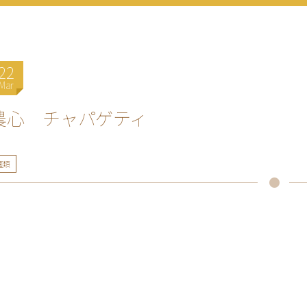
22
Mar
農心 チャパゲティ
麺類