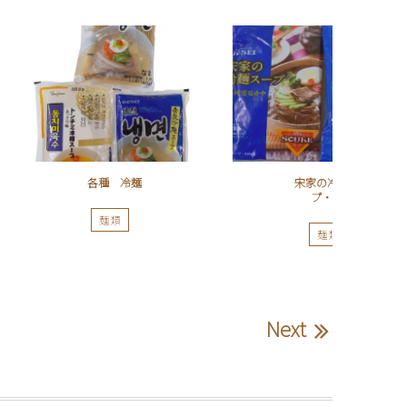
各種 冷麺
宋家の冷麺スー
プ・冷麺
麺類
麺類
Next