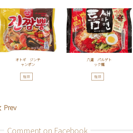
オトギ ジンチ
八道 パルゲト
ャンポン
ック麺
麺類
麺類
Prev
Comment on Facebook