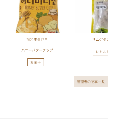
2020年4月7日
サムゲタン用 材料
ハニーバターチップ
レトルト・素
お菓子
管理者の記事一覧